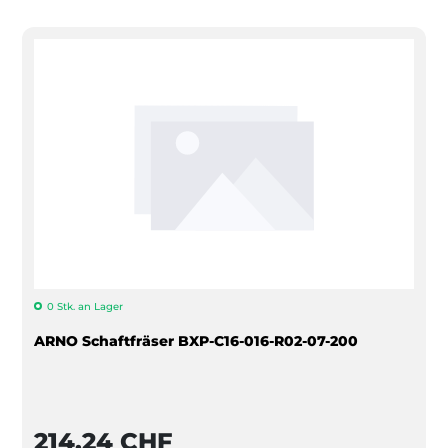
0 Stk. an Lager
ARNO Schaftfräser BXP-C16-016-R02-07-200
214,24 CHF