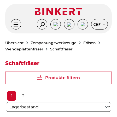
Zum Hauptinhalt springen
CHF
Übersicht
Zerspanungswerkzeuge
Fräsen
Wendeplattenfräser
Schaftfräser
Schaftfräser
Produkte filtern
Seite
Seite
1
2