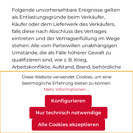
Folgende unvorhersehbare Ereignisse gelten
als Entlastungsgründe beim Verkäufer,
Käufer oder dem Lieferwerk des Verkäufers,
falls diese nach Abschluss des Vertrages
eintreten und der Vertragserfüllung im Wege
stehen: Alle vom Parteiwillen unabhängigen
Umstände, die als Fälle höherer Gewalt zu
qualifizieren sind, wie z. B. Krieg,
Arbeitskonflikte, Aufstand, Brand, behördliche
Beschlagnahmung, Embargo,
Diese Website verwendet Cookies, um eine
Flugzeugabstürze, Havarien, Verkehrsunfälle.
bestmögliche Erfahrung bieten zu können.
Mehr Informationen ...
6.2
Konfigurieren
Die Partei, die sich auf einen
Nur technisch notwendige
Entlastungsgrund beruft, hat die andere
Alle Cookies akzeptieren
Partei sofort in Textform von dessen