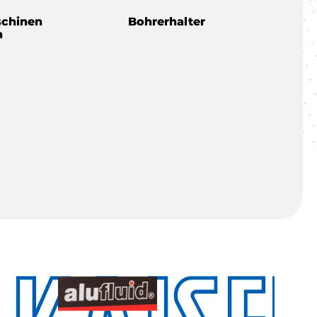
schinen
Bohrerhalter
n