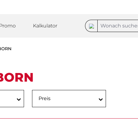
Promo
Kalkulator
SBORN
SBORN
Preis