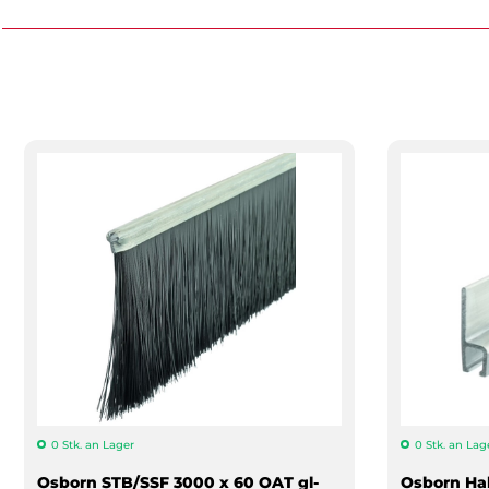
0 Stk. an Lager
0 Stk. an Lag
Osborn STB/SSF 3000 x 60 OAT gl-
Osborn Ha