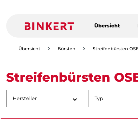
m Hauptinhalt springen
Zur Suche springen
Zur Hauptnavigation springen
Übersicht
Übersicht
Bürsten
Streifenbürsten O
Streifenbürsten O
Hersteller
Typ