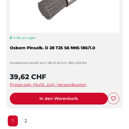
0 Stk. an Lager
Osborn Pinselb. D 28 T25 S6 NNS 180/1.0
Pinselbürste Novofil Korn 180 Ø 28 mm 1802-509 914
39,62 CHF
Preise exkl. MwSt. zzgl. Versandkosten
In den Warenkorb
Seite
Seite
1
2