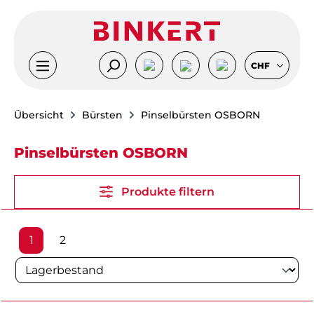
Zum Hauptinhalt springen
CHF
Übersicht
Bürsten
Pinselbürsten OSBORN
Pinselbürsten OSBORN
Produkte filtern
Seite
Seite
1
2