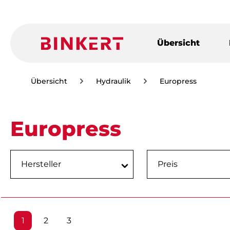
m Hauptinhalt springen
Zur Suche springen
Zur Hauptnavigation springen
Übersicht
Übersicht
Hydraulik
Europress
Europress
Hersteller
Preis
Seite
Seite
Seite
1
2
3