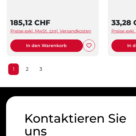
185,12 CHF
33,28
Preise exkl. MwSt. zzgl. Versandkosten
Preise exkl
In den Warenkorb
In 
Seite
Seite
Seite
1
2
3
Kontaktieren Sie
uns