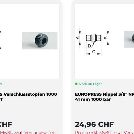
er
4 Stk. an Lager
 Verschlussstopfen 1000
EUROPRESS Nippel 3/8" N
PT
41 mm 1000 bar
CHF
24,96 CHF
. MwSt. zzgl. Versandkosten
Preise exkl. MwSt. zzgl. Ver