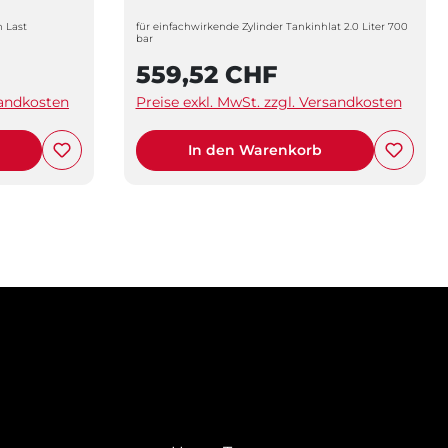
 Last
für einfachwirkende Zylinder Tankinhlat 2.0 Liter 700
bar
559,52 CHF
sandkosten
Preise exkl. MwSt. zzgl. Versandkosten
In den Warenkorb