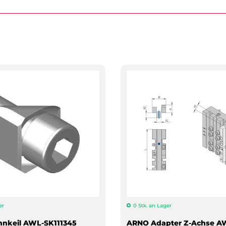
er
0 Stk. an Lager
nkeil AWL-SK111345
ARNO Adapter Z-Achse AW