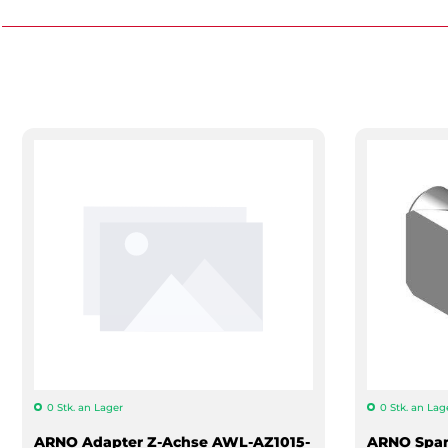
0 Stk. an Lager
0 Stk. an Lag
ARNO Adapter Z-Achse AWL-AZ1015-
ARNO Span