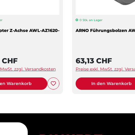
er
0 Stk. an Lager
ter Z-Achse AWL-AZ1620-
ARNO Führungsbolzen A
4 CHF
63,13 CHF
. MwSt. zzgl. Versandkosten
Preise exkl. MwSt. zzgl. Ver
den Warenkorb
In den Warenkorb