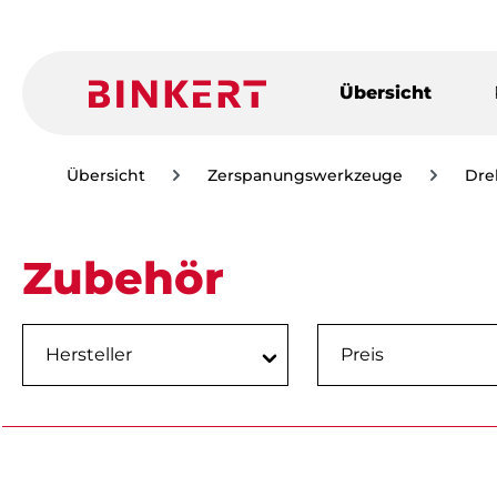
m Hauptinhalt springen
Zur Suche springen
Zur Hauptnavigation springen
Übersicht
Übersicht
Zerspanungswerkzeuge
Dre
Zubehör
Hersteller
Preis