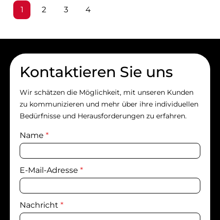
Seite
Seite
Seite
Seite
1
2
3
4
Kontaktieren Sie uns
Wir schätzen die Möglichkeit, mit unseren Kunden
zu kommunizieren und mehr über ihre individuellen
Bedürfnisse und Herausforderungen zu erfahren.
Name
*
E-Mail-Adresse
*
Nachricht
*