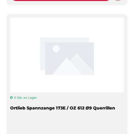
0 Stk. an Lager
Ortlieb Spannzange 173E / OZ 612 Ø9 Querrillen