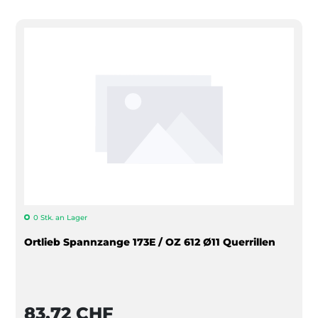
0 Stk. an Lager
Ortlieb Spannzange 173E / OZ 612 Ø11 Querrillen
83,72 CHF