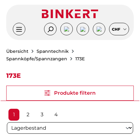
Zum Hauptinhalt springen
CHF
Übersicht
Spanntechnik
Spannköpfe/Spannzangen
173E
173E
Produkte filtern
Seite
Seite
Seite
Seite
1
2
3
4