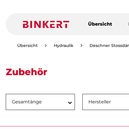
m Hauptinhalt springen
Zur Suche springen
Zur Hauptnavigation springen
Übersicht
Übersicht
Hydraulik
Deschner Stossdä
Zubehör
Gesamtänge
Hersteller