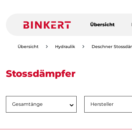
m Hauptinhalt springen
Zur Suche springen
Zur Hauptnavigation springen
Übersicht
Übersicht
Hydraulik
Deschner Stossdä
Stossdämpfer
Gesamtänge
Hersteller