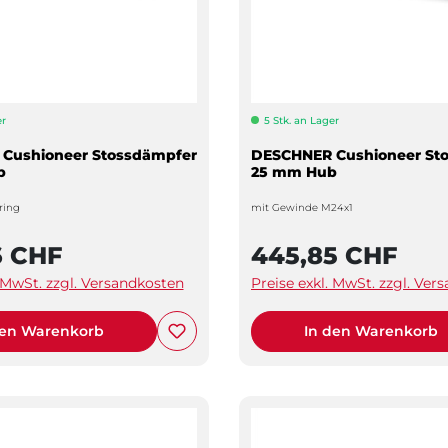
er
5 Stk. an Lager
Cushioneer Stossdämpfer
DESCHNER Cushioneer St
b
25 mm Hub
fring
mit Gewinde M24x1
6 CHF
445,85 CHF
. MwSt. zzgl. Versandkosten
Preise exkl. MwSt. zzgl. Ver
den Warenkorb
In den Warenkorb