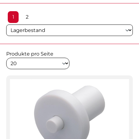
Seite
Seite
1
2
Produkte pro Seite