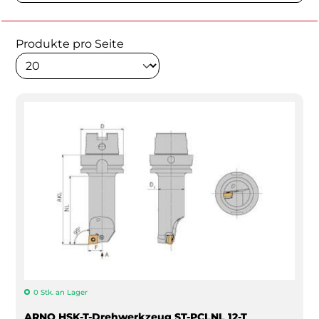
Produkte pro Seite
0 Stk. an Lager
ARNO HSK-T-Drehwerkzeug ST-PCLNL 12-T