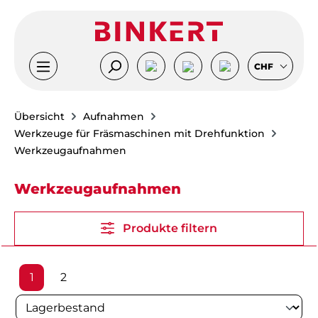
Zum Hauptinhalt springen
CHF
Übersicht
Aufnahmen
Werkzeuge für Fräsmaschinen mit Drehfunktion
Werkzeugaufnahmen
Werkzeugaufnahmen
Produkte filtern
Seite
Seite
1
2