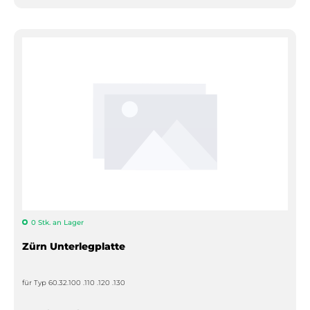
0 Stk. an Lager
Zürn Unterlegplatte
für Typ 60.32.100 .110 .120 .130