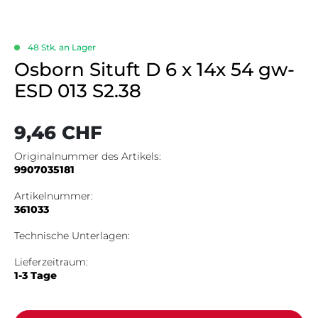
48 Stk. an Lager
Osborn Situft D 6 x 14x 54 gw-
ESD 013 S2.38
Regulärer Preis:
9,46 CHF
Originalnummer des Artikels:
9907035181
Artikelnummer:
361033
Technische Unterlagen:
Lieferzeitraum:
1-3 Tage