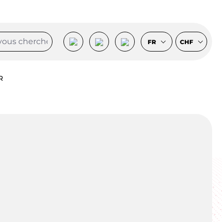
FR
CHF
R