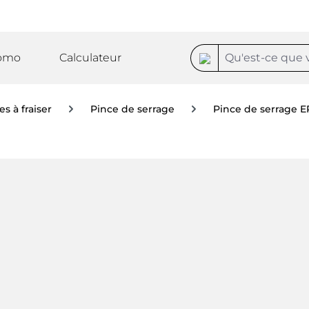
omo
Calculateur
s à fraiser
Pince de serrage
Pince de serrage E