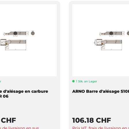
r
1 Stk. an Lager
 d'alésage en carbure
ARNO Barre d'alésage S10
R 06
 CHF
106.18 CHF
is de livraison en sus
Prix HT, frais de livraison en