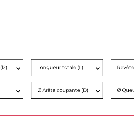
(l2)
Longueur totale (L)
Revête
Ø Arête coupante (D)
Ø Queu