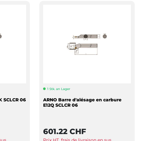
1 Stk. an Lager
K SCLCR 06
ARNO Barre d'alésage en carbure
E12Q SCLCR 06
601.22 CHF
 sus
Prix HT, frais de livraison en sus