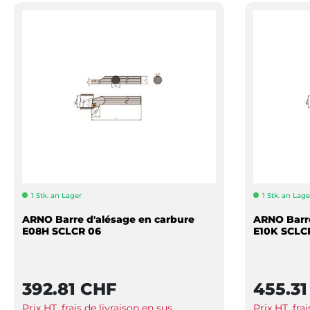
1 Stk. an Lager
1 Stk. an Lage
ARNO Barre d'alésage en carbure
ARNO Barre
E08H SCLCR 06
E10K SCLC
392.81 CHF
455.31
Prix HT, frais de livraison en sus
Prix HT, fra