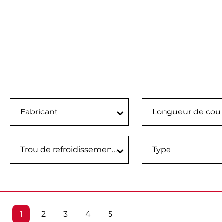
Fabricant
Longueur de cou 
Trou de refroidissement
Type
Page
Page
Page
Page
Page
1
2
3
4
5