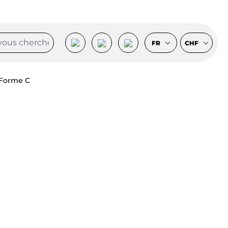
FR
CHF
-Forme C