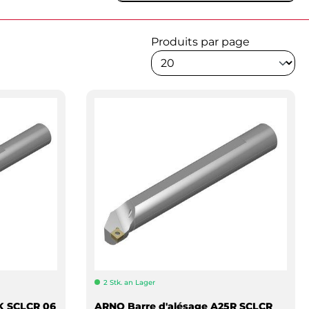
Produits par page
2 Stk. an Lager
K SCLCR 06
ARNO Barre d'alésage A25R SCLCR