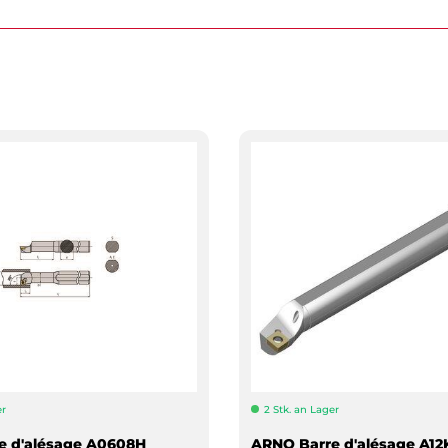
er
2 Stk. an Lager
e d'alésage A0608H
ARNO Barre d'alésage A12