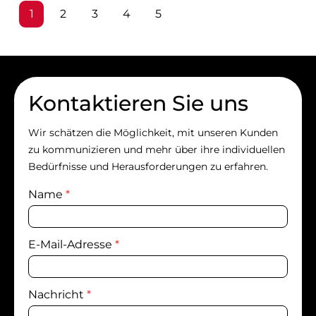
Seite
Seite
Seite
Seite
Seite
1
2
3
4
5
Kontaktieren Sie uns
Wir schätzen die Möglichkeit, mit unseren Kunden
zu kommunizieren und mehr über ihre individuellen
Bedürfnisse und Herausforderungen zu erfahren.
Name
*
E-Mail-Adresse
*
Nachricht
*