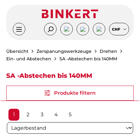
Zum Hauptinhalt springen
CHF
Übersicht
Zerspanungswerkzeuge
Drehen
Ein- und Abstechen
SA -Abstechen bis 140MM
SA -Abstechen bis 140MM
Produkte filtern
Seite
Seite
Seite
Seite
Seite
1
2
3
4
5